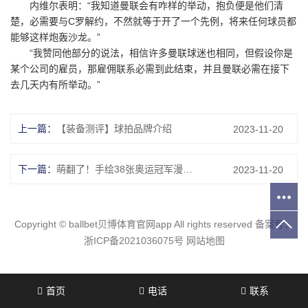
内维尔表明：“我知道曼联会有咋样的举动，抱负便是他们清
楚，必需要与C罗解约，不然就等于开了一个先例，将来任何球员都
能够这样炮轰沙龙。”
“我赞同他部分的说法，相信许多曼联球迷也相同，但假设你是
某个公司的雇员，那雇佣联系必需到此结束，并且曼联必需在接下
去几天内有所举动。”
上一篇：
【装备测评】球拍品牌介绍
2023-11-20
下一篇：
萌翻了！手绘38张奥运冠军漫画！网友直呼“妙啊”！
2023-11-20
Copyright ©
ballbet贝博体育官网app
All rights reserved 备案号：
浙ICP备2021036075号
网站地图
首页
电话
联系