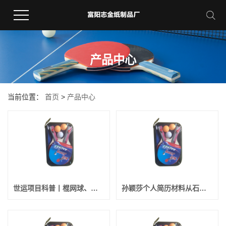
产品中心
当前位置：
首页
>
产品中心
世运项目科普丨棍网球、美式橄榄球、棒垒球三大团体球类项目解码
孙颖莎个人简历材料从石家庄女孩到乒坛顶流的逆袭之路