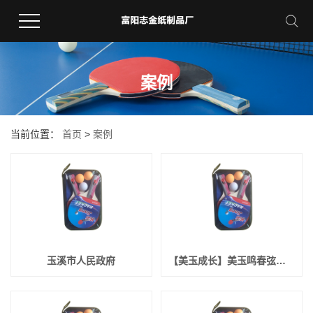
案例
当前位置：
首页
>
案例
玉溪市人民政府
【美玉成长】美玉鸣春弦歌悠扬 我校四季特色活动“春声·班班有歌声”合唱比赛圆满落幕