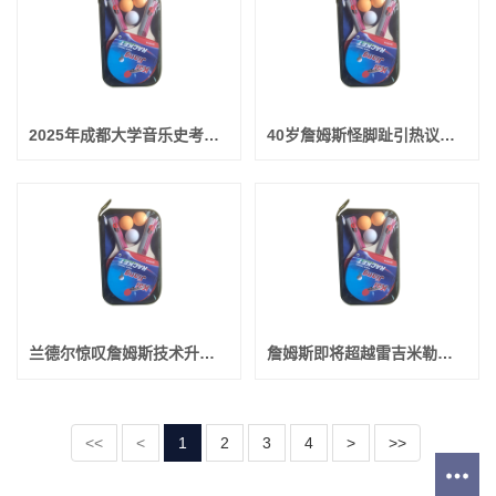
2025年成都大学音乐史考研752真题独家解析
40岁詹姆斯怪脚趾引热议！专家解析6大原因 征战22个赛季不容易
兰德尔惊叹詹姆斯技术升级：他是篮球场上最聪明的球员之一
詹姆斯即将超越雷吉米勒！NBA历史三分榜再创新纪录
<<
<
1
2
3
4
>
>>