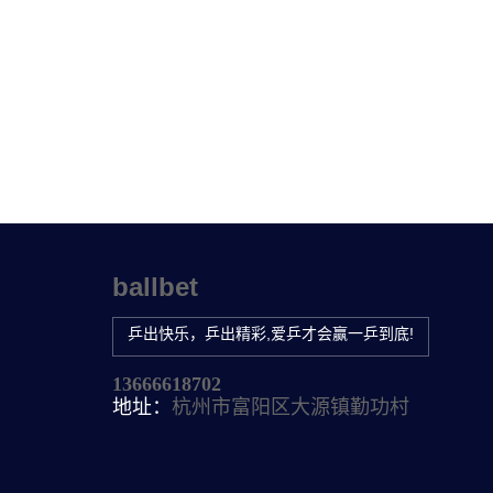
ballbet
乒出快乐，乒出精彩,爱乒才会赢一乒到底!
13666618702
地址：
杭州市富阳区大源镇勤功村