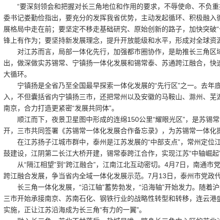
“要深刻领会和把握对长三角地位和作用的要求，不辱使命、不负重托
委书记娄勤俭指出，要充分的发挥我省优势，主动发起循环、积极融入
展格局中走在前；要坚定不移走基础研究、原始创新的路子，加快突破“
锋上有作为；要坚持新发展理念，提升开放能级和水平，形成对全球资源
对江苏而言，局部一体化先行，加强都市圈协作，是助推长三角区域
出，做深做实苏锡常、宁镇扬一体化发展和锡常泰、苏通跨江融合，快
大循环。
宁镇扬是全省乃至全国最早探索一体化发展的“先行区”之一。去年底
入，不但囊括省内宁镇扬三市，还把常州以及安徽的马鞍山、滁州、芜
南京，合力打造更紧密“发展共同体”。
顺江而下，夜景卫星图中形成的连绵150公里“耀眼光区”，是苏锡常
开，三市共同签署《苏锡常一体化发展合作备忘录》，为苏锡常一体化摁
在江苏扬子江城市群中，泰州是江苏发展的“中部支点”，常州定位江
鼓建设，江阴第二长江大桥开建，锡常泰跨江合作，实现江苏“中轴崛起
从“隔江相望”到“跨江融合”，江南江北互动密切。4月7日，南通市
跨江融合发展，争当省内全域一体化发展示范。7月13日，泰州市党政
长三角一体化发展，“沿江轴”蓄势勃发，“沿海轴”开始发力。随着
三市开始承接南京、苏南石化、钢铁行业的战略性转型和转移，连云港
实施，正让江苏沿海成为长三角“有力的一翼”。