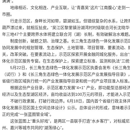
满满”。
地缘相近、文化相连、产业互联，让“青嘉吴”这片“江南腹心”走到
市圈。
行走示范区，身畔长河如带，碧湖如玉。但错综复杂的水系，让跨界“水
葫芦漂过来，就相互扯皮。”吴江区黎里镇汾湖湾村村级联合河长沈晓
年三地47个主要跨界水体将建立联合河（湖）长制，有效破解治水难题
制度创新，破题之钥、治理之基。长三角生态绿色一体化发展示范区
协同发展中的规划管理、生态保护、土地管理、项目管理、要素流动、
关，改革突破。在要素流动上，示范区探索开展金融同城化服务，出台“金
体化示范区服务专窗。在生态保护上，探索建立标准、监测和执法“三统
5月22日，长三角生态绿色一体化发展示范区执委会发布《长三角生
（试行）》和《长三角生态绿色一体化发展示范区产业发展指导目录》
省级行政区域执行统一的产业发展指导目录和统一的产业项目准入标准
根据这份产业目录，示范区着力发展“4+1” 产业，即功能型总部经
经济以及生态型湖区经济，亩均收益达到100万元的项目，才能进入示
不破行政隶属，打破行政边界。6月18日，国内首个省级行政主体共
体化发展示范区国土空间总体设计》公示。总体设计的形成，意味着示
正的完成“一张蓝图管全域”。
这张蓝图上“重头好戏”，是两区一县联手打造“水乡客厅”，对标威
州、嘉兴等城市共同的“湖荡绿心”。