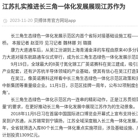
江苏扎实推进长三角一体化发展展现江苏作为
2023-11-20
贝搏体育官方网站app
长三角生态绿色一体化发展示范区内首个省际对接基础设施工程——
桥。 本报记者 赵亚玲 见习记者 魏林娜 刘 璐摄
康力大道通车后，从吴江汾湖到上海青浦金泽的车程由原来40多分钟
力大道对接东航路通车仪式举行，成为长三角生态绿色一体化发展示范
9月19日，全球最大的8英寸氮化镓工厂英诺赛科在吴江建成，吸引
产业配套，还有沪苏杭半导体领域的产业基础，使其有信心在吴江打造
在吴江，像英诺赛科这样看中长三角生态绿色一体化示范区政策和资
中新集团等重量级企业。11月1日，示范区挂牌一周年，公布32项制度
角”。
长三角生态绿色一体化示范区内一连串的精彩动作，正是江苏贯彻落实
量”的要求，在更好推动长三角一体化发展中展现江苏作为的生动景象。
2018年11月5日习在首届中国国际进口博览会开幕式上宣布支持长
吴到沪苏通，从苏锡常到宁镇扬，江苏全域深度融入长三角一体化发展
年，全省就筛选入库80个长三角一体化重点实施项目，涉及基础设施、
计划投资1309亿元。