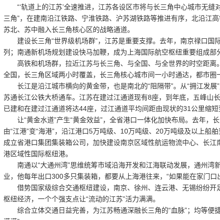
“‘轨道上的江苏’全速推进，江苏各设区市将与长三角中心城市无缝对
三角”，在建南沿江铁路、宁淮铁路、沪苏湖铁路等推进有序，北沿江
苏北、苏中融入长三角核心区的战略通道。
建设长三角“世界级机场群”，江苏是重要支撑。去年，南京禄口国际机
列；南通新机场规划建设快马加鞭，成为上海国际航空枢纽重要组成部
高铁和机场群，拉近江苏与长三角、与全国、与全世界的时空距离。到
全国，长三角区域两小时覆盖，长三角核心城市间一小时通达，都市圈
长江是沿江城市横向的黄金带，也是南北的“阻隔带”。从“拥江发展”
苏通长江公铁大桥通车。江苏在建过江通道现有8座，到年底，五峰山长
已建和在建过江通道将达44座，过江通道平均间距由现状的31公里缩短
让“黄金水道”产生“黄金效益”，全省港口一体化加快布局。去年，长
由“江港”变“海港”，沿江港口5万吨级、10万吨级、20万吨级及以上
成立省港口集团集装箱公司，加快建设南京区域性航运物流中心、长江
港区域性国际枢纽港。
南通以“大通州湾”思维统筹市域沿海开发和江海联动发展，通州湾新
业，他每年出口300多只集装箱，都要从上海港往来，“如果能在家门口出
借势国家级综合交通枢纽建设，南京、徐州、连云港、无锡纷纷开足
枢纽经济，一个个强支点让“流动的江苏”活力满满。
综合立体交通日益完善，为江苏畅通深融长三角的“血脉”；均等便捷