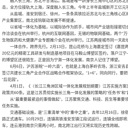
融入长三角，苏北不甘落后。盐城是唯一跻身长三角中心区的苏北设
击，全方位接轨大上海，深度融入长三角。今年上半年盐城新开工亿元项
从盐城、淮安到宿迁、徐州，一条条高铁拉近苏北与长三角核心区的
产业集聚区，南北挂钩联动发展不断提速。
以省域一体化为基础，以城际协作为抓手，城市间产业链衔接密切合作。
作洽谈会在杭州举行，杭州的互联网基因，无锡的物联网基础，两个“万亿级
生物医药和大健康产业专题推介会在杭州举行。江苏两座城市同一天赴
一体合作，跨界先行。2月13日，昆山花桥与上海嘉定签订《嘉昆两
20亿元的精密工具研发与制造基地项目在马鞍山博望区签约，落户江宁
的博望区还很陌生，正是因为宁滁一体化发展，南京人记住了博望。
6月6日，沪苏浙皖“一岭六县”，也就是上海白茅岭农场，浙江安吉
签订共建长三角产业合作区战略合作框架协议。“1+6”，同向同行，要
“后花园”。
4月1日，《〈长江三角洲区域一体化发展规划纲要〉江苏实施方案
政策共60条。这是江苏贯彻实施长三角一体化发展的策略的“任务书”和“
从“最重要最紧迫的事情做起”，江苏聚焦交通、科技、民生等重要领
任务实施。
交通基础设施，是“三重清单”中的“重中之重”。去年12月16日，徐
路正式通车。10月29日，连镇高铁淮安至镇江段试运行，连镇全线即
车，连云港到南京只需两小时，南北跨江出行又将实现历史性跨越。