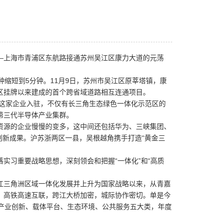
上海市青浦区东航路接通苏州吴江区康力大道的元荡
缩短到5分钟。11月9日，苏州市吴江区原莘塔镇，康
区挂牌以来建成的首个跨省域道路相互连通项目。
这家企业入驻，不仅有长三角生态绿色一体化示范区的
第三代半导体产业集群。
源的企业慢慢的变多，这中间还包括华为、三峡集团、
创新成果。沪苏浙两区一县，吴根越角携手打造“黄金三
习重要战略思想，深刻领会和把握“一体化”和“高质
江三角洲区域一体化发展并上升为国家战略以来，从青嘉
，高铁高速互联，跨江大桥加密，城际协作密切。单是今
产业创新、载体平台、生态环境、公共服务五大类，年度