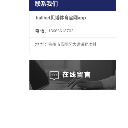
联系我们
ballbet贝博体育官网app
电 话：
13666618702
地 址：
杭州市富阳区大源镇勤功村