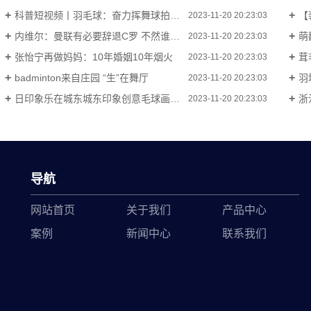
科普短视频丨羽毛球：奋力挥舞球拍 画出属于自身个人的生命彩虹
【
2023-11-20 20:23:03
内维尔：曼联有必要辞退C罗 不然谁都能这样炮轰球队
萌翻
2023-11-20 20:23:03
张怡宁再做妈妈：10年婚姻10年烟火
茸
2023-11-20 20:23:03
badminton来自庄园 “生”在舞厅
羽
2023-11-20 20:23:03
日印象乐在城东城东印象创意毛球画DIY欢乐开启!-九-毛球画
浙
2023-11-20 20:23:03
导航
网站首页
关于我们
产品中心
案例
新闻中心
联系我们