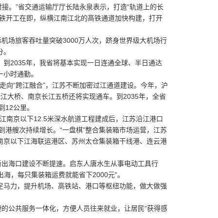
接。”省交通运输厅厅长陆永泉表示，打造“轨道上的长
高铁开工在即，纵横江南江北的高铁通道加快构建，打开
场旅客吞吐量突破3000万人次，跻身世界级大机场行
分。
2035年，我省将基本实现一日连通全球、半日通达
一小时通勤。
走向“跨江融合”，江苏不断加密过江通道建设。今年，沪
江大桥、南京长江五桥还将实现通车。到2035年，全省
到12公里。
江南京以下12.5米深水航道工程建成后，江苏沿江港口
船舶到港艘次持续增长。“一盘棋”整合集装箱市场运营，江苏
南京以下江海联运港区、苏州太仓集装箱干线港、连云港
出海口建设不断提速。启东人唐水生从事电动工具行
海，每只集装箱运费就能省下2000元”。
马力，提升机场、高铁站、港口等枢纽功能，做大做强
的公共服务一体化，方便人员往来就业，让居民“获得感