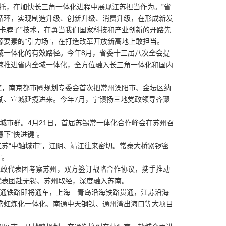
，在加快长三角一体化进程中展现江苏担当作为。”省
循环，实现制造升级、创新升级、消费升级，在形成新发
卡脖子”技术，在勇当我们国家科技和产业创新的开路先
要素的“引力场”，在打造改革开放新高地上敢担当。
一体化的有效路径。今年8月，省委十三届八次全会提
速推进省内全域一体化，全方位融入长三角一体化和国内
，南京都市圈规划专委会首次把常州溧阳市、金坛区纳
湖、宣城延揽进来。今年7月，宁镇扬三地党政领导齐聚
城市群。4月21日，首届苏锡常一体化合作峰会在苏州召
下“快进键”。
苏“中轴城市”，江阴、靖江往来密切。常泰大桥紧锣密
”。
党政代表团考察苏州，双方签订战略合作协议，携手推动
代表团赴无锡、苏州取经，深度融入苏南。
沪通铁路即将通车，上海—青岛沿海铁路贯通，江苏沿海
盛虹炼化一体化、南通中天钢铁、通州湾出海口等大项目