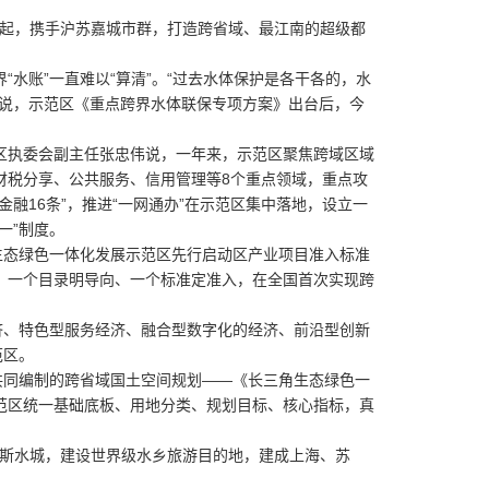
一起，携手沪苏嘉城市群，打造跨省域、最江南的超级都
账”一直难以“算清”。“过去水体保护是各干各的，水
华说，示范区《重点跨界水体联保专项方案》出台后，今
。
执委会副主任张忠伟说，一年来，示范区聚焦跨域区域
财税分享、公共服务、信用管理等8个重点领域，重点攻
融16条”，推进“一网通办”在示范区集中落地，设立一
一”制度。
态绿色一体化发展示范区先行启动区产业项目准入标准
，一个目录明导向、一个标准定准入，在全国首次实现跨
。
济、特色型服务经济、融合型数字化的经济、前沿型创新
范区。
同编制的跨省域国土空间规划——《长三角生态绿色一
范区统一基础底板、用地分类、规划目标、核心指标，真
尼斯水城，建设世界级水乡旅游目的地，建成上海、苏