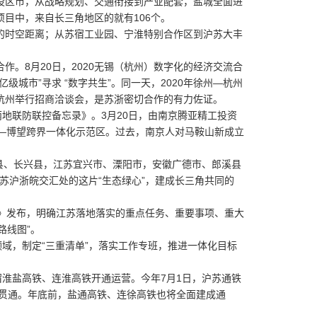
区市，从战略规划、交通衔接到产业配套，盐城全面进
目中，来自长三角地区的就有106个。
时空距离；从苏宿工业园、宁淮特别合作区到沪苏大丰
8月20日，2020无锡（杭州）数字化的经济交流合
城市”寻求 “数字共生”。同一天，2020年徐州—杭州
杭州举行招商洽谈会，是苏浙密切合作的有力佐证。
地联防联控备忘录》。3月20日，由南京腾亚精工投资
—博望跨界一体化示范区。过去，南京人对马鞍山新成立
县、长兴县，江苏宜兴市、溧阳市，安徽广德市、郎溪县
把苏沪浙皖交汇处的这片“生态绿心”，建成长三角共同的
》发布，明确江苏落地落实的重点任务、重要事项、重大
路线图”。
域，制定“三重清单”，落实工作专班，推进一体化目标
宿淮盐高铁、连淮高铁开通运营。今年7月1日，沪苏通铁
将贯通。年底前，盐通高铁、连徐高铁也将全面建成通