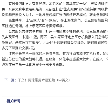
有风景的地方才有新经济。示范区的生态基底是一块“世界级的料子”
色、水乡文脉中发展新经济，示范区打出“生态绿色”和“动能转换”两
投资和要素投入为主、土地增量规模扩张的传统开发模式，转向创新驱
民生共享，让“三家人”变“一家亲”。在上海朱家角，长三角智慧医
医院选在青浦，补上示范区医疗资源短板。
公共服务共建共享共用，打造一块民生幸福的高地。长三角生态绿色
先实现医保一卡通2.0版，两区一县85家医保定点医疗机构接入门急诊联
免备案，基本医疗广覆盖”。示范区开通跨省域公交线条、跨省毗邻线条
多元下降到公交票2元。
江苏是长三角一体化的积极参与者、有力推动者和坚定执行者，始终把
新江苏建设的重大战略机遇。在服务一体化中担当重大使命，在融入一
必将在长三角一体化发展中作出更多贡献。
下一篇：
干货！网球常用术语汇编（中英文）
相关新闻