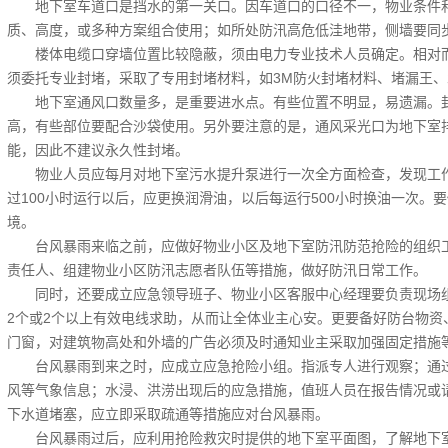
地下室车道口是挡水的第一关口。因车道口的口径不一，物业条件和
质、高度，或多种方案组合使用；如所处防汛高危低洼地带，侧墙要同
楼体电缆口穿墙位置比较隐蔽，须由电力专业技术人员确定。相对而
须委托专业封堵，采取了专用封堵材料，如3M防火封堵材料、堵漏王
地下室通风口数量多，是重要进水点。有些位置不明显，易遗漏。封
高，有些部位要配合沙袋使用。另外要注意的是，通风采光口为地下室
能，因此不建议永久性封堵。
物业人员应每月对地下室污水提升泵进行一次全方面检查，发现工作
过100小时运行以后，应更换润滑油，以后每运行500小时换油一次。
境。
台风暴雨来临之前，应做好物业小区及地下室防汛防范抢险的组织工
责任人、组建物业小区防汛志愿者队伍等措施，做好防汛日常工作。
同时，还要成立应急领导班子、物业小区客服中心经理要负责现场组
2个或2个以上有效电线求助，从而让全体业主心安。更要备好防台物资
门窗，对建筑物高处和外墙的广告必须及时通知业主采取加强固定措施
台风暴雨到来之时，应成立应急抢险小组。指派专人进行观察；通过
风等气象信息；水浸、洪涝出现后的应急措施，值班人员在报告情况或
下水道堵塞，应立即采取疏通等措施应对台风暴雨。
台风暴雨过后，应利用抢险救灾时提供的地下室平面图，了解地下室