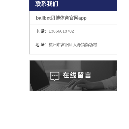
联系我们
ballbet贝博体育官网app
电 话：
13666618702
地 址：
杭州市富阳区大源镇勤功村