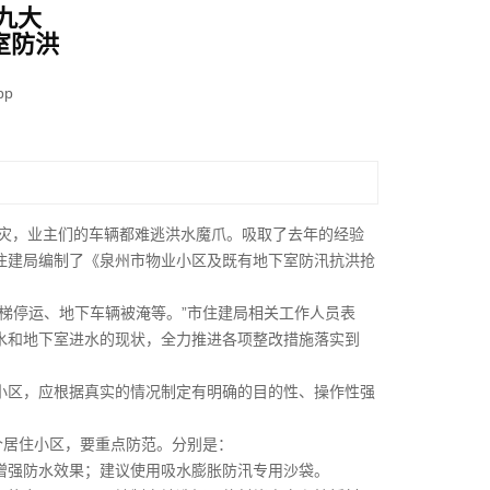
九大
室防洪
pp
灾，业主们的车辆都难逃洪水魔爪。吸取了去年的经验
住建局编制了《泉州市物业小区及既有地下室防汛抗洪抢
停运、地下车辆被淹等。”市住建局相关工作人员表
水和地下室进水的现状，全力推进各项整改措施落实到
区，应根据真实的情况制定有明确的目的性、操作性强
居住小区，要重点防范。分别是：
强防水效果；建议使用吸水膨胀防汛专用沙袋。