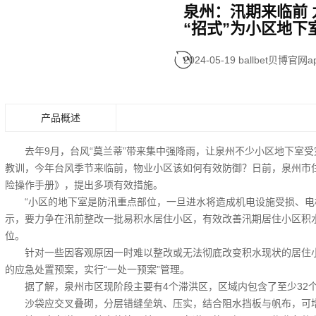
泉州：汛期来临前 
“招式”为小区地下
2024-05-19
ballbet贝博官网a
产品概述
去年9月，台风“莫兰蒂”带来集中强降雨，让泉州不少小区地下室受
教训，今年台风季节来临前，物业小区该如何有效防御？日前，泉州市
险操作手册》，提出多项有效措施。
“小区的地下室是防汛重点部位，一旦进水将造成机电设施受损、电梯
示，要力争在汛前整改一批易积水居住小区，有效改善汛期居住小区积
位。
针对一些因客观原因一时难以整改或无法彻底改变积水现状的居住小
的应急处置预案，实行“一处一预案”管理。
据了解，泉州市区现阶段主要有4个滞洪区，区域内包含了至少32个
沙袋应交叉叠砌，分层错缝垒筑、压实，结合阻水挡板与帆布，可增