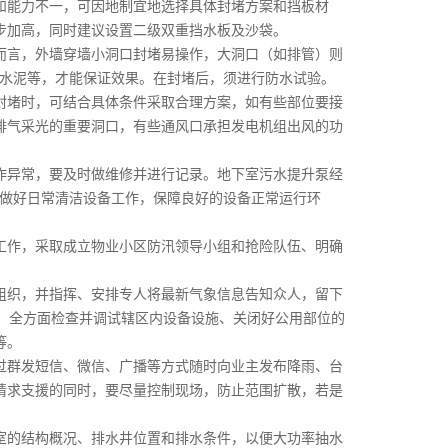
能力不一，可因地制宜地选择具体封堵方案和挡板材
步加高，同时建议设置二级双重挡水板及沙袋。
言，外墙穿墙小洞口封堵易操作，大洞口（如排管）则
、水泥等，才能保证效果。在封堵后，须进行防水试验。
堵时，可结合具体条件采取合理方案，如有些部位要接
排气采光的重要洞口，有些通风口承担发电机组出风的功
异常，要及时做维修并进行记录。地下室污水提升泵经
要做好日常清洁设备工作，保障良好的设备正常运行环
作，采取成立物业小区防汛领导小组和抢险队伍、明确
织，并指挥、安排专人将最新气象信息告知众人，留下
、全方面检查并调试辖区内设备设施、关闭好公用部位的
等。
群发短信、微信、广播等方式随时向业主发布降雨、台
请求支援的同时，要尽量控制现场，防止范围扩散，若是
的结构概况、排水井位置和排水条件，以便大功率抽水