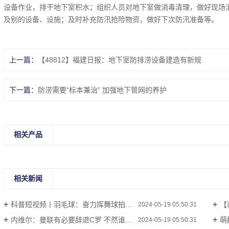
设备作业，排干地下室积水；组织人员对地下室做消毒清理，做好现场
及别的设备、设施；及时补充防汛抢险物资，做好下次防汛准备等。
上一篇：
【48812】福建日报：地下室防排涝设备建造有新规
下一篇：
防涝需要“标本兼治” 加强地下管网的养护
相关产品
相关新闻
科普短视频丨羽毛球：奋力挥舞球拍 画出属于自身个人的生命彩虹
【
2024-05-19 05:50:31
内维尔：曼联有必要辞退C罗 不然谁都能这样炮轰球队
萌翻
2024-05-19 05:50:31