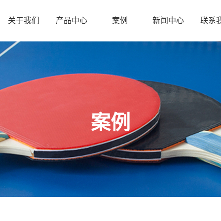
关于我们
产品中心
案例
新闻中心
联系
案例