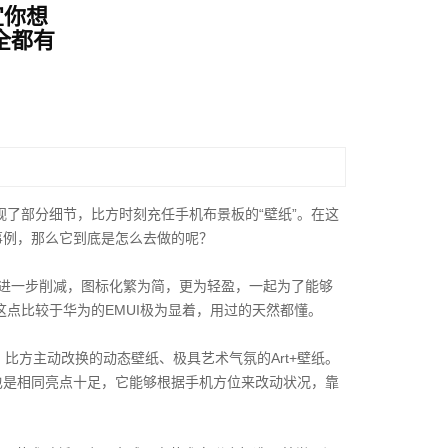
宜你想
S全都有
了部分细节，比方时刻充任手机布景板的“壁纸”。在这
式的事例，那么它到底是怎么去做的呢？
线条进一步削减，图标化繁为简，更为轻盈，一起为了能够
点比较于华为的EMUI极为显着，用过的天然都懂。
比方主动改换的动态壁纸、极具艺术气氛的Art+壁纸。
重力壁纸也是相同亮点十足，它能够根据手机方位来改动状况，靠