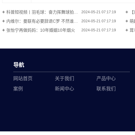
科普短视频丨羽毛球：奋力挥舞球拍 画出属于自身个人的生命彩虹
【
2024-05-21 07:17:19
内维尔：曼联有必要辞退C罗 不然谁都能这样炮轰球队
萌翻
2024-05-21 07:17:19
张怡宁再做妈妈：10年婚姻10年烟火
茸
2024-05-21 07:17:19
导航
网站首页
关于我们
产品中心
案例
新闻中心
联系我们