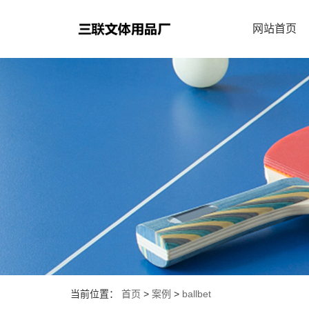
网站首页
当前位置：
首页
>
案例
>
ballbet