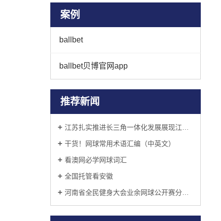
案例
ballbet
ballbet贝博官网app
推荐新闻
江苏扎实推进长三角一体化发展展现江苏作为
干货！网球常用术语汇编（中英文）
看澳网必学网球词汇
全国托管看安徽
河南省全民健身大会业余网球公开赛分站赛收拍