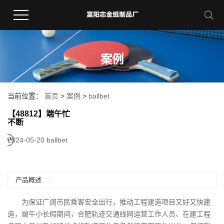
案例
当前位置：
首页
>
案例
>
ballbet
【48812】端午忙
不断
2024-05-20
ballbet
产品概述
为保证广阔市民乘客安全出行，推动工程建造项目又好又快建
造，端午小长假期间，合肥轨迹交通线网运营工作人员、在建工程