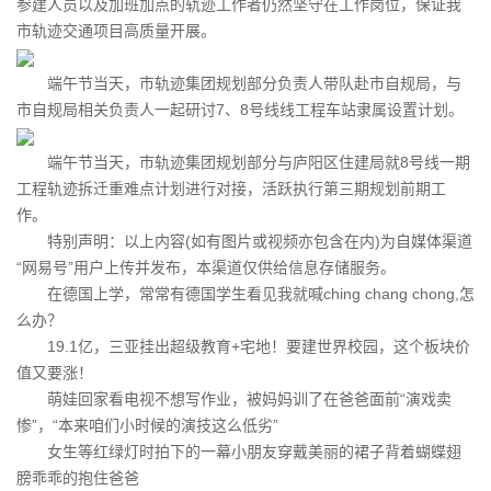
参建人员以及加班加点的轨迹工作者仍然坚守在工作岗位，保证我
市轨迹交通项目高质量开展。
端午节当天，市轨迹集团规划部分负责人带队赴市自规局，与
市自规局相关负责人一起研讨7、8号线线工程车站隶属设置计划。
端午节当天，市轨迹集团规划部分与庐阳区住建局就8号线一期
工程轨迹拆迁重难点计划进行对接，活跃执行第三期规划前期工
作。
特别声明：以上内容(如有图片或视频亦包含在内)为自媒体渠道
“网易号”用户上传并发布，本渠道仅供给信息存储服务。
在德国上学，常常有德国学生看见我就喊ching chang chong,怎
么办？
19.1亿，三亚挂出超级教育+宅地！要建世界校园，这个板块价
值又要涨！
萌娃回家看电视不想写作业，被妈妈训了在爸爸面前“演戏卖
惨”，“本来咱们小时候的演技这么低劣”
女生等红绿灯时拍下的一幕小朋友穿戴美丽的裙子背着蝴蝶翅
膀乖乖的抱住爸爸